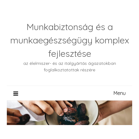
Skip
to
content
Munkabiztonság és a
munkaegészségügy komplex
fejlesztése
az élelmiszer- és az italgyártás ágazatokban
foglalkoztatottak részére
Menu